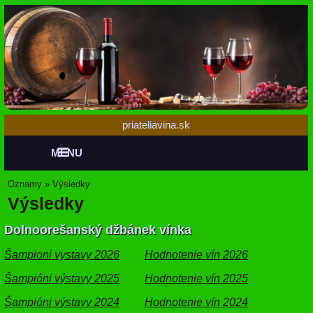
priateliavina.sk
MENU
Oznamy
»
Výsledky
Výsledky
Dolnoorešanský džbánek vínka
Šampioni vystavy 2026
Hodnotenie vín 2026
Šampióni výstavy 2025
Hodnotenie vín 2025
Šampióni výstavy 2024
Hodnotenie vín 2024